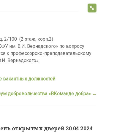
s
s
n
i
д. 2/100 (2 этаж, корп.2)
k
ФУ им. В.И. Вернадского» по вопросу
i
хся к профессорско-преподавательскому
.И. Вернадского».
е вакантных должностей
ум добровольчества «ВКоманде добра»
→
ень открытых дверей 20.04.2024