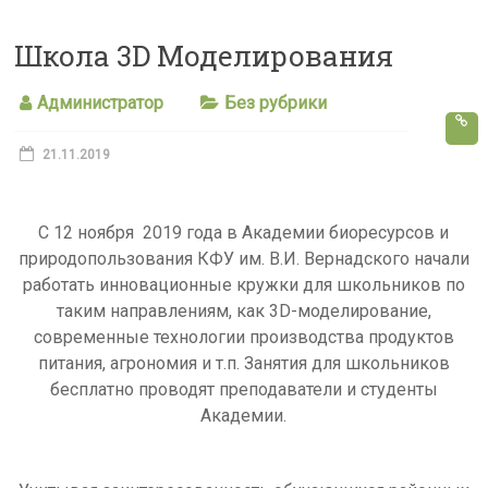
s
Школа 3D Моделирования
s
n
Администратор
Без рубрики
i
k
21.11.2019
i
С 12 ноября 2019 года в Академии биоресурсов и
природопользования КФУ им. В.И. Вернадского начали
работать инновационные кружки для школьников по
таким направлениям, как 3D-моделирование,
современные технологии производства продуктов
питания, агрономия и т.п. Занятия для школьников
бесплатно проводят преподаватели и студенты
Академии.