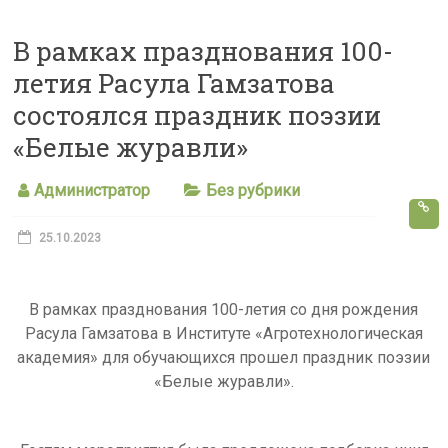
s
В рамках празднования 100-
s
летия Расула Гамзатова
n
состоялся праздник поэзии
i
«Белые журавли»
k
i
Администратор
Без рубрики
25.10.2023
В рамках празднования 100-летия со дня рождения
Расула Гамзатова в Институте «Агротехнологическая
академия» для обучающихся прошел праздник поэзии
«Белые журавли».