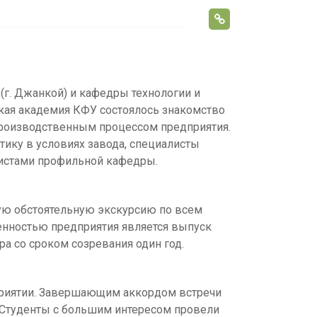
s
s
n
i
г. Джанкой) и кафедры технологии и
k
кая академия КФУ состоялось знакомство
i
производственным процессом предприятия.
тику в условиях завода, специалисты
листами профильной кафедры.
ую обстоятельную экскурсию по всем
бенностью предприятия является выпуск
а со сроком созревания один год.
дприятии. Завершающим аккордом встречи
. Студенты с большим интересом провели