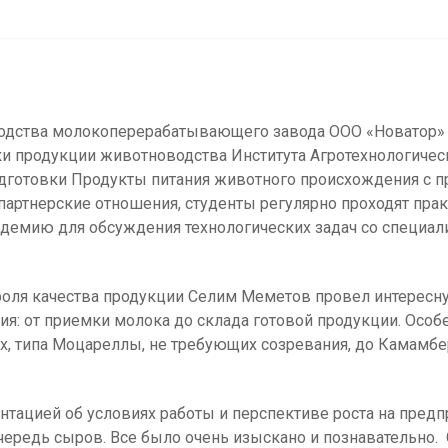
водства молокоперерабатывающего завода ООО «Новатор» (
ки продукции животноводства Института Агротехнологичес
одготовки Продукты питания животного происхождения с 
артнерские отношения, студенты регулярно проходят прак
демию для обсуждения технологических задач со специа
троля качества продукции Селим Меметов провел интересн
я: от приемки молока до склада готовой продукции. Осо
х, типа Моцареллы, не требующих созревания, до Камамбер
нтацией об условиях работы и перспективе роста на пре
очередь сыров. Все было очень изыскано и познавательно