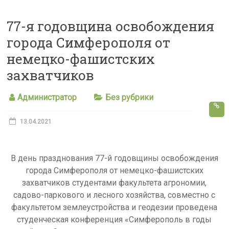
s
77-я годовщина освобождения
s
города Симферополя от
n
немецко-фашистских
i
захватчиков
k
i
Администратор
Без рубрики
13.04.2021
В день празднования 77-й годовщины освобождения
города Симферополя от немецко-фашистских
захватчиков студентами факультета агрономии,
садово-паркового и лесного хозяйства, совместно с
факультетом землеустройства и геодезии проведена
студенческая конференция «Симферополь в годы