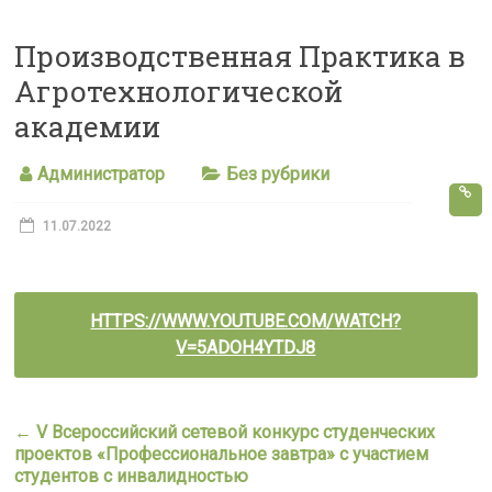
s
Производственная Практика в
s
Агротехнологической
n
академии
i
k
Администратор
Без рубрики
i
11.07.2022
HTTPS://WWW.YOUTUBE.COM/WATCH?
V=5ADOH4YTDJ8
←
V Всероссийский сетевой конкурс студенческих
проектов «Профессиональное завтра» с участием
студентов с инвалидностью