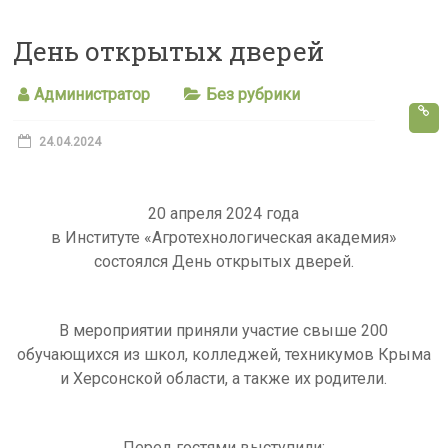
s
День открытых дверей
s
n
Администратор
Без рубрики
i
k
24.04.2024
i
20 апреля 2024 года
в Институте «Агротехнологическая академия»
состоялся День открытых дверей.
В мероприятии приняли участие свыше 200
обучающихся из школ, колледжей, техникумов Крыма
и Херсонской области, а также их родители.
Перед гостями выступили: