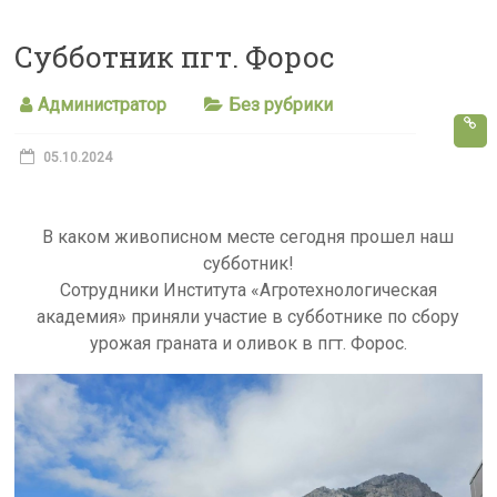
s
Субботник пгт. Форос
s
n
Администратор
Без рубрики
i
k
05.10.2024
i
В каком живописном месте сегодня прошел наш
субботник!
Сотрудники Института «Агротехнологическая
академия» приняли участие в субботнике по сбору
урожая граната и оливок в пгт. Форос.