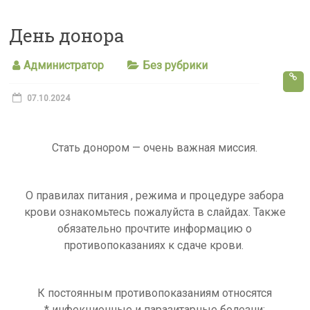
s
День донора
s
n
Администратор
Без рубрики
i
k
07.10.2024
i
Стать донором — очень важная миссия.
О правилах питания , режима и процедуре забора
крови ознакомьтесь пожалуйста в слайдах. Также
обязательно прочтите информацию о
противопоказаниях к сдаче крови.
К постоянным противопоказаниям относятся
* инфекционные и паразитарные болезни;