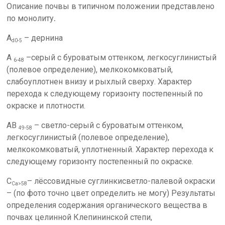
Описание почвы в типичном положении представлено
по монолиту
.
А
– дернина
d
0-5
А
–серый с буроватым оттенком, легкосуглинистый
6-48
(полевое определение), мелкокомковатый,
слабоуплотнен внизу и рыхлый сверху. Характер
перехода к следующему горизонту постепенный по
окраске и плотности.
АВ
– светло-серый с буроватым оттенком,
49-58
легкосуглинистый (полевое определение),
мелкокомковатый, уплотненный. Характер перехода к
следующему горизонту постепенный по окраске.
С
– лёссовидные суглинкисветло-палевой окраски
Са>58
– (по фото точно цвет определить не могу) Результаты
определения содержания органического вещества в
почвах целинной Клепининской степи,