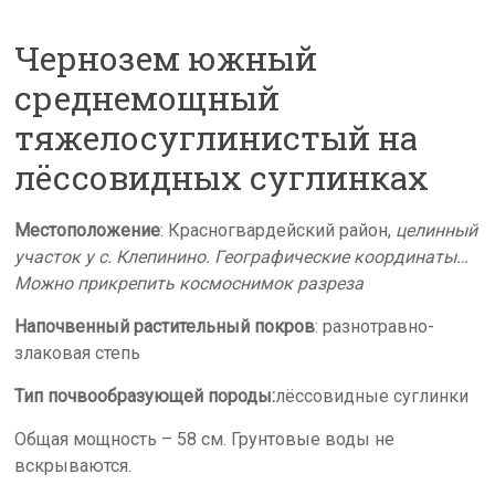
s
Чернозем южный
s
n
среднемощный
i
тяжелосуглинистый на
k
лёссовидных суглинках
i
Местоположение
: Красногвардейский район,
целинный
участок у с. Клепинино. Географические координаты…
Можно прикрепить космоснимок разреза
Напочвенный растительный покров
: разнотравно-
злаковая степь
Тип почвообразующей породы:
лёссовидные суглинки
Общая мощность – 58 см. Грунтовые воды не
вскрываются.