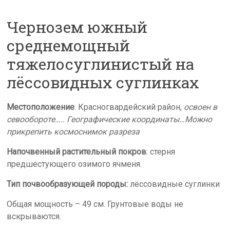
s
Чернозем южный
s
n
среднемощный
i
тяжелосуглинистый на
k
лёссовидных суглинках
i
Местоположение
: Красногвардейский район,
освоен в
севообороте….. Географические координаты…Можно
прикрепить космоснимок разреза
Напочвенный растительный покров
: стерня
предшестующего озимого ячменя.
Тип почвообразующей породы:
лёссовидные суглинки
Общая мощность – 49 см. Грунтовые воды не
вскрываются.