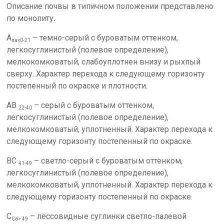
Описание почвы в типичном положении представлено
по монолиту
.
А
– темно-серый с буроватым оттенком,
пах0-21
легкосуглинистый (полевое определение),
мелкокомковатый, слабоуплотнен внизу и рыхлый
сверху. Характер перехода к следующему горизонту
постепенный по окраске и плотности.
АВ
– серый с буроватым оттенком,
22-40
легкосуглинистый (полевое определение),
мелкокомковатый, уплотненный. Характер перехода к
следующему горизонту постепенный по окраске.
ВС
– светло-серый с буроватым оттенком,
41-49
легкосуглинистый (полевое определение),
мелкокомковатый, уплотненный. Характер перехода к
следующему горизонту постепенный по окраске.
С
– лёссовидные суглинки светло-палевой
Са> 49