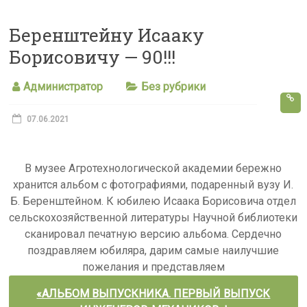
s
Беренштейну Исааку
s
Борисовичу — 90!!!
n
i
Администратор
Без рубрики
k
i
07.06.2021
В музее Агротехнологической академии бережно
хранится альбом с фотографиями, подаренный вузу И.
Б. Беренштейном. К юбилею Исаака Борисовича отдел
сельскохозяйственной литературы Научной библиотеки
сканировал печатную версию альбома. Сердечно
поздравляем юбиляра, дарим самые наилучшие
пожелания и представляем
«АЛЬБОМ ВЫПУСКНИКА. ПЕРВЫЙ ВЫПУСК